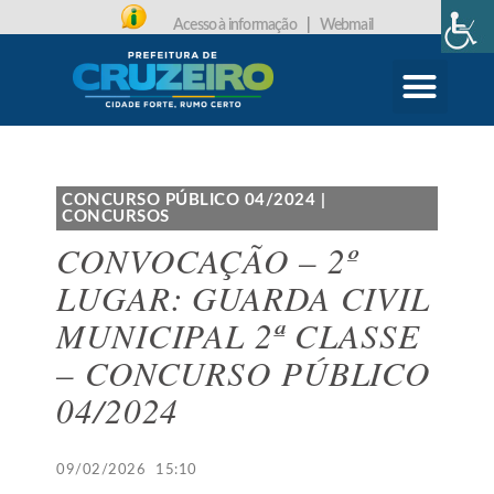
Acesso à informação
|
Webmail
CARTA DE SERVIÇOS
PROTOCOLO ONLINE
CONCURSO PÚBLICO 04/2024
|
CONCURSOS
CONVOCAÇÃO – 2º
LUGAR: GUARDA CIVIL
MUNICIPAL 2ª CLASSE
– CONCURSO PÚBLICO
04/2024
09/02/2026
15:10