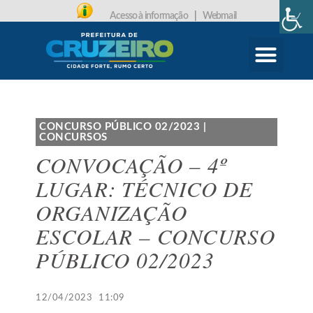
Acesso à informação
|
Webmail
CARTA DE SERVIÇOS
PROTOCOLO ONLINE
CONCURSO PÚBLICO 02/2023
|
CONCURSOS
CONVOCAÇÃO – 4º
LUGAR: TÉCNICO DE
ORGANIZAÇÃO
ESCOLAR – CONCURSO
PÚBLICO 02/2023
12/04/2023
11:09