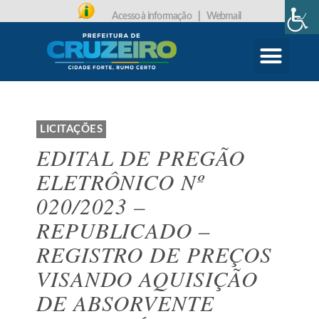
Acesso à informação
|
Webmail
CARTA DE SERVIÇOS
PROTOCOLO ONLINE
LICITAÇÕES
EDITAL DE PREGÃO
ELETRÔNICO Nº
020/2023 –
REPUBLICADO –
REGISTRO DE PREÇOS
VISANDO AQUISIÇÃO
DE ABSORVENTE