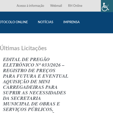
Acesso à informação
Webmail
RH Online
OTOCOLO ONLINE
NOTÍCIAS
IMPRENSA
Últimas Licitações
EDITAL DE PREGÃO
ELETRÔNICO Nº 033/2026 –
REGISTRO DE PREÇOS
PARA FUTURA E EVENTUAL
AQUISIÇÃO DE MINI
CARREGADEIRAS PARA
SUPRIR AS NECESSIDADES
DA SECRETARIA
MUNICIPAL DE OBRAS E
SERVIÇOS PÚBLICOS,