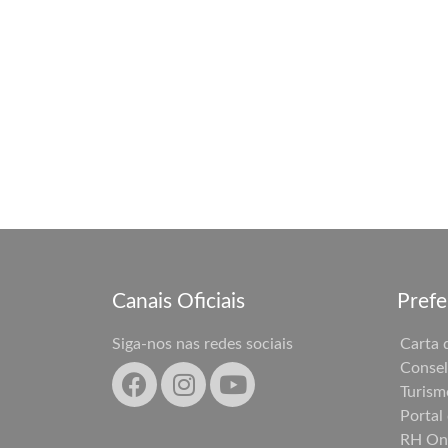
Canais Oficiais
Prefe
Siga-nos nas redes sociais
Carta 
Consel
Turism
Portal
RH On