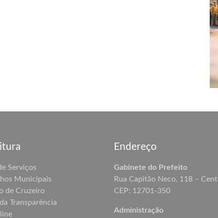
itura
Endereço
de Serviços
Gabinete do Prefeito
hos Municipais
Rua Capitão Neco, 118 – Cent
o de Cruzeiro
CEP: 12701-350
 da Transparência
Administração
line