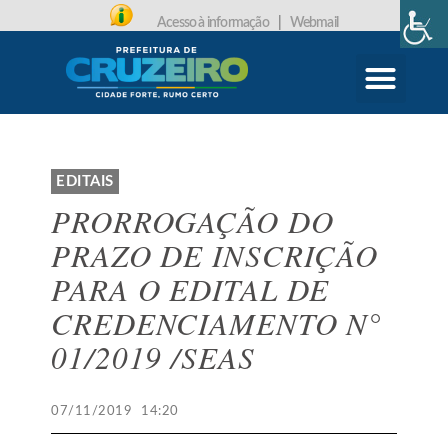
Acesso à informação
|
Webmail
CARTA DE SERVIÇOS
PROTOCOLO ONLINE
EDITAIS
PRORROGAÇÃO DO
PRAZO DE INSCRIÇÃO
PARA O EDITAL DE
CREDENCIAMENTO N°
01/2019 /SEAS
07/11/2019
14:20