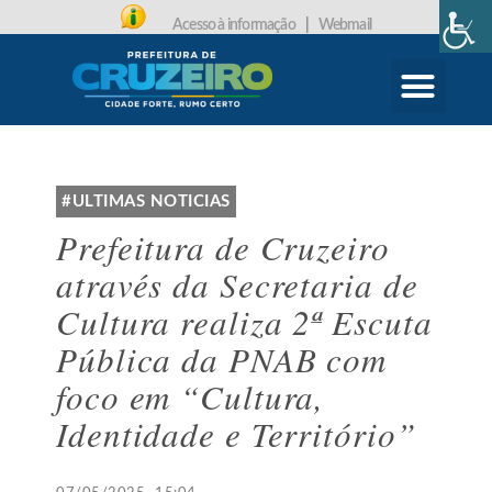
Acesso à informação
|
Webmail
CARTA DE SERVIÇOS
PROTOCOLO ONLINE
#ULTIMAS NOTICIAS
Prefeitura de Cruzeiro
através da Secretaria de
Cultura realiza 2ª Escuta
Pública da PNAB com
foco em “Cultura,
Identidade e Território”