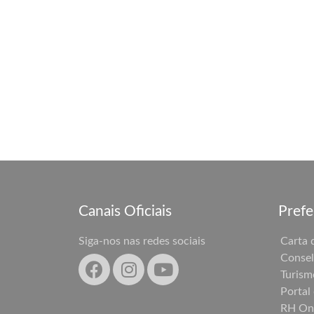
Canais Oficiais
Prefe
Siga-nos nas redes sociais
Carta 
Consel
Turism
Portal
RH On