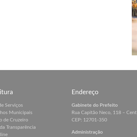
itura
Endereço
de Serviços
Gabinete do Prefeito
hos Municipais
Rua Capitão Neco, 118 – Cent
o de Cruzeiro
CEP: 12701-350
 da Transparência
Administração
line