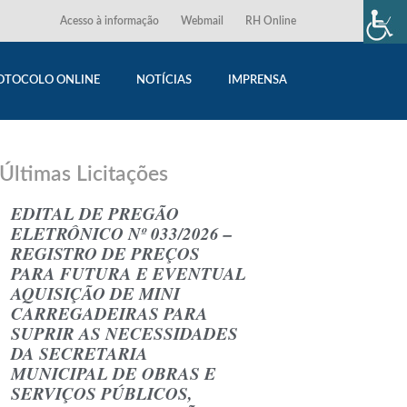
Acesso à informação
Webmail
RH Online
OTOCOLO ONLINE
NOTÍCIAS
IMPRENSA
Últimas Licitações
EDITAL DE PREGÃO
ELETRÔNICO Nº 033/2026 –
REGISTRO DE PREÇOS
PARA FUTURA E EVENTUAL
AQUISIÇÃO DE MINI
CARREGADEIRAS PARA
SUPRIR AS NECESSIDADES
DA SECRETARIA
MUNICIPAL DE OBRAS E
SERVIÇOS PÚBLICOS,