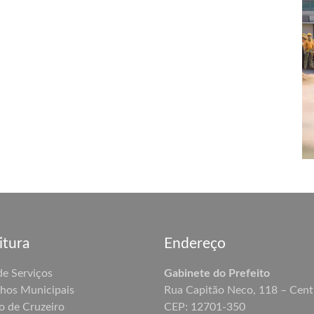
itura
Endereço
de Serviços
Gabinete do Prefeito
hos Municipais
Rua Capitão Neco, 118 – Cent
o de Cruzeiro
CEP: 12701-350