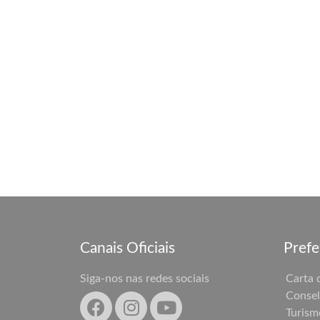
Canais Oficiais
Prefe
Siga-nos nas redes sociais
Carta 
Consel
Turism