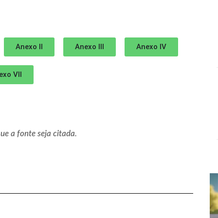
Anexo II
Anexo III
Anexo IV
exo VII
e a fonte seja citada.