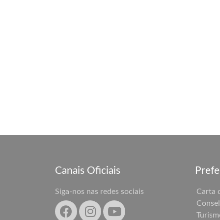
Canais Oficiais
Prefe
Siga-nos nas redes sociais
Carta 
Consel
Turism