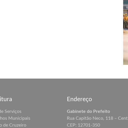
itura
Endereço
de Serviços
Gabinete do Prefeito
hos Municipais
Rua Capitão Neco, 118 – Cent
o de Cruzeiro
CEP: 12701-350