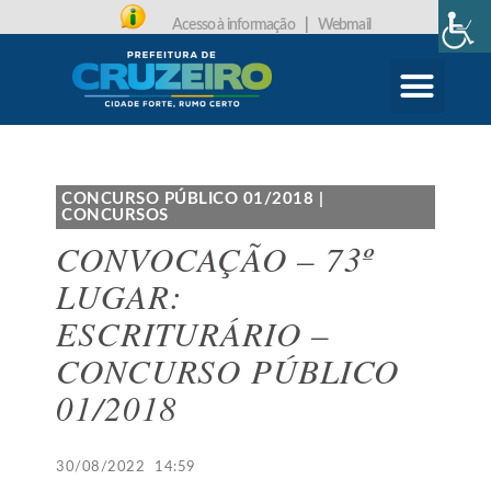
Acesso à informação
|
Webmail
CARTA DE SERVIÇOS
PROTOCOLO ONLINE
CONCURSO PÚBLICO 01/2018
|
CONCURSOS
CONVOCAÇÃO – 73º
LUGAR:
ESCRITURÁRIO –
CONCURSO PÚBLICO
01/2018
30/08/2022
14:59