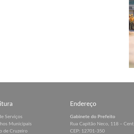
itura
Endereço
de Serviços
Gabinete do Prefeito
hos Municipais
Rua Capitão Neco, 118 – Cent
o de Cruzeiro
CEP: 12701-350