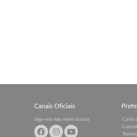
Canais Oficiais
Prefe
Siga-nos nas redes sociais
Carta 
Consel
Turism