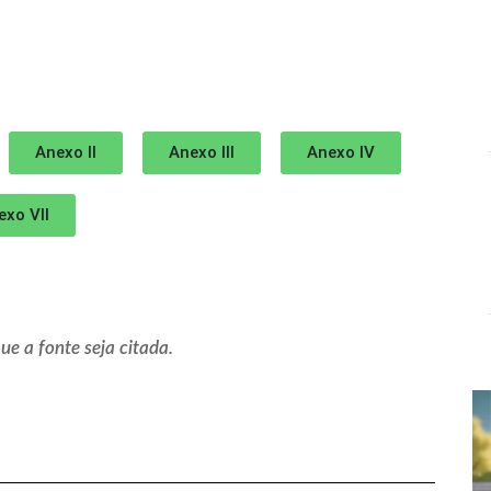
Anexo II
Anexo III
Anexo IV
exo VII
e a fonte seja citada.