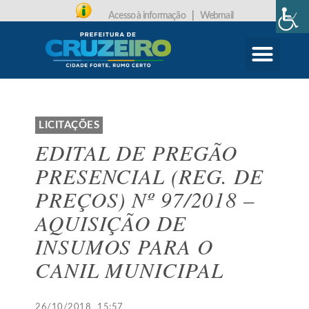
Acesso à informação
|
Webmail
CARTA DE SERVIÇOS
PROTOCOLO ONLINE
LICITAÇÕES
EDITAL DE PREGÃO
PRESENCIAL (REG. DE
PREÇOS) Nº 97/2018 –
AQUISIÇÃO DE
INSUMOS PARA O
CANIL MUNICIPAL
26/10/2018
15:57