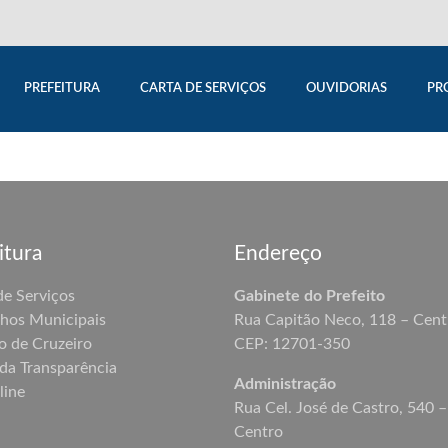
PREFEITURA
CARTA DE SERVIÇOS
OUVIDORIAS
PR
itura
Endereço
de Serviços
Gabinete do Prefeito
hos Municipais
Rua Capitão Neco, 118 – Cent
o de Cruzeiro
CEP: 12701-350
 da Transparência
Administração
line
Rua Cel. José de Castro, 540 –
Centro