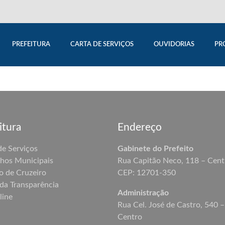
PREFEITURA
CARTA DE SERVIÇOS
OUVIDORIAS
PR
itura
Endereço
de Serviços
Gabinete do Prefeito
hos Municipais
Rua Capitão Neco, 118 – Cent
o de Cruzeiro
CEP: 12701-350
 da Transparência
Administração
line
Rua Cel. José de Castro, 540 –
Centro