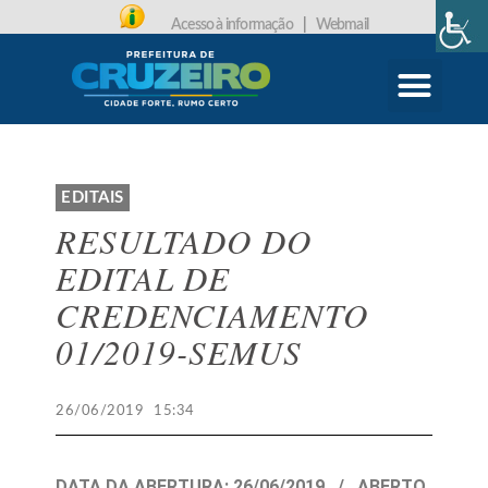
Acesso à informação
|
Webmail
CARTA DE SERVIÇOS
PROTOCOLO ONLINE
EDITAIS
RESULTADO DO
EDITAL DE
CREDENCIAMENTO
01/2019-SEMUS
26/06/2019
15:34
DATA DA ABERTURA: 26/06/2019 / ABERTO