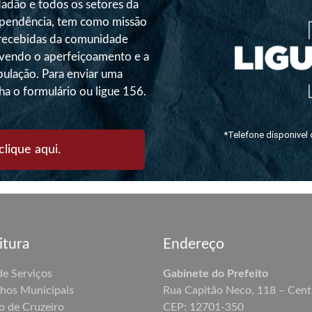
dadão e todos os setores da
ependência, tem como missão
 recebidas da comunidade
ovendo o aperfeiçoamento e a
pulação. Para enviar uma
ha o formulário ou ligue 156.
*Telefone dísponivel 
clique aqui.
itura
Endereço
de Serviços
Gabinete do Prefeito
hos Municipais
Rua Capitão Neco, 118 – Cent
o de Cruzeiro
CEP: 12701-350